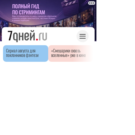
Сериал августа для
«Смешарики сквозь
поклонников фэнтези
вселенные» уже в кино