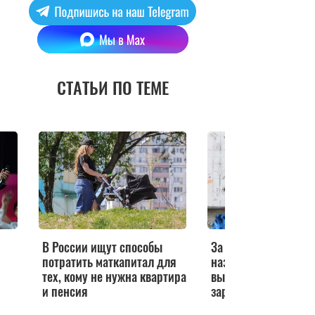
СТАТЬИ ПО ТЕМЕ
В России ищут способы
За длинным рублем
потратить маткапитал для
названы регионы с
тех, кому не нужна квартира
высокими в России
и пенсия
зарплатами