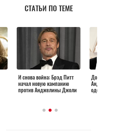
СТАТЬИ ПО ТЕМЕ
И снова война: Брэд Питт
Добилась своего:
начал новую кампанию
Анджелина Джоли н
против Анджелины Джоли
одержала верх над 