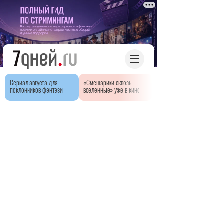
Сериал августа для
«Смешарики сквозь
поклонников фэнтези
вселенные» уже в кино