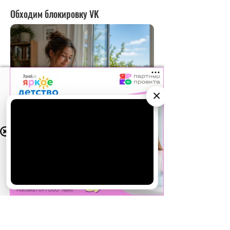
×
АО «Издательство СЕМЬ ДНЕЙ»
использует
cookie
для персонализации сервисов и
удобства пользователей. Вы можете
запретить сохранение cookie в настройках
своего браузера.
Хорошо