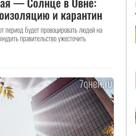
ая — Солнце в Овне:
моизоляцию и карантин
от период будет провоцировать людей на
ынудить правительство ужесточить