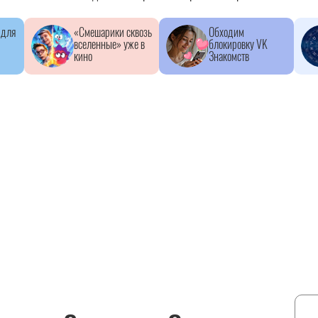
 для
«Смешарики сквозь
Обходим
вселенные» уже в
блокировку VK
кино
Знакомств