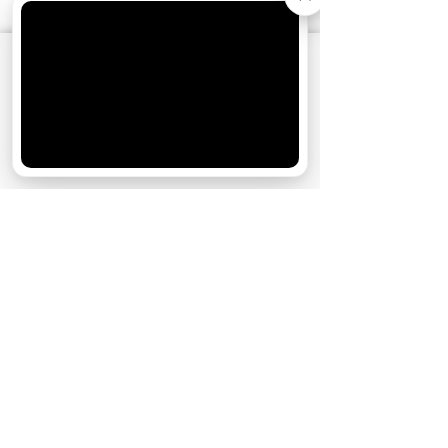
АО «Издательство СЕМЬ ДНЕЙ»
использует
cookie
для персонализации сервисов и
удобства пользователей. Вы можете
запретить сохранение cookie в настройках
своего браузера.
Хорошо