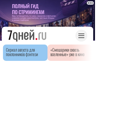
Сериал августа для
«Смешарики сквозь
поклонников фэнтези
вселенные» уже в кино