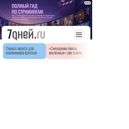
Сериал августа для
«Смешарики сквозь
поклонников фэнтези
вселенные» уже в кино