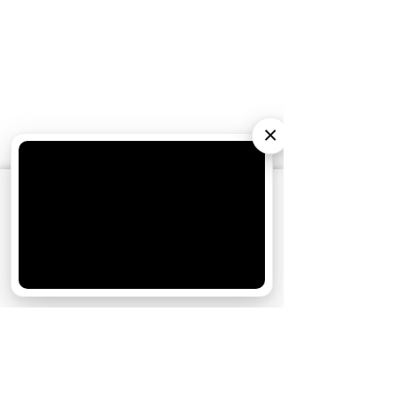
×
АО «Издательство СЕМЬ ДНЕЙ»
использует
cookie
для персонализации сервисов и
удобства пользователей. Вы можете
запретить сохранение cookie в настройках
своего браузера.
Хорошо