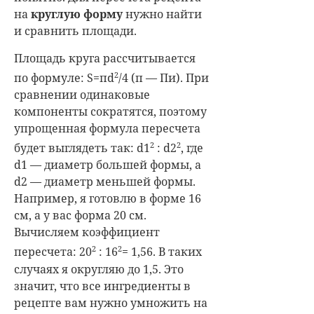
на
круглую форму
нужно найти
и сравнить площади.
Площадь круга рассчитывается
2
по формуле: S=пd
/4 (п — Пи). При
сравнении одинаковые
компоненты сократятся, поэтому
упрощенная формула пересчета
2
2
будет выглядеть так: d1
: d2
, где
d1 — диаметр большей формы, а
d2 — диаметр меньшей формы.
Например, я готовлю в форме 16
см, а у вас форма 20 см.
Вычисляем коэффициент
2
2
пересчета: 20
: 16
= 1,56. В таких
случаях я округляю до 1,5. Это
значит, что все ингредиенты в
рецепте вам нужно умножить на