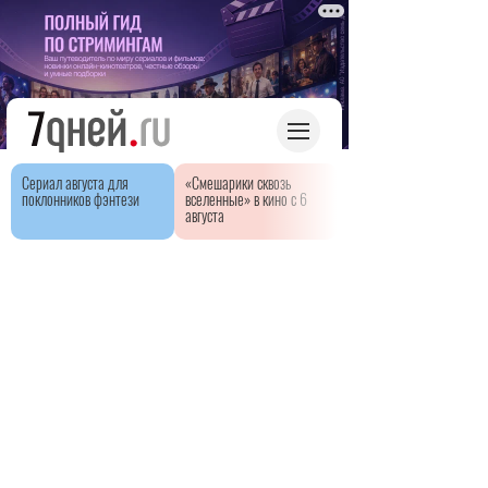
Сериал августа для
«Смешарики сквозь
поклонников фэнтези
вселенные» в кино с 6
августа