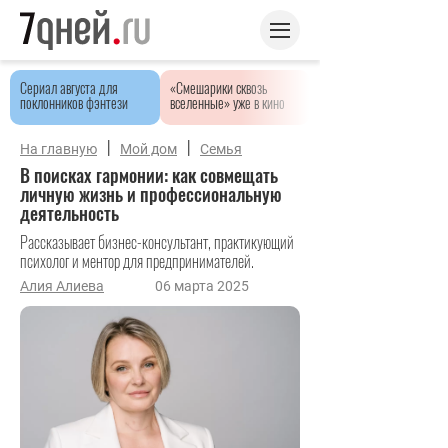
Сериал августа для
«Смешарики сквозь
поклонников фэнтези
вселенные» уже в кино
|
|
На главную
Мой дом
Семья
В поисках гармонии: как совмещать
личную жизнь и профессиональную
деятельность
Рассказывает бизнес-консультант, практикующий
психолог и ментор для предпринимателей.
Алия Алиева
06 марта 2025