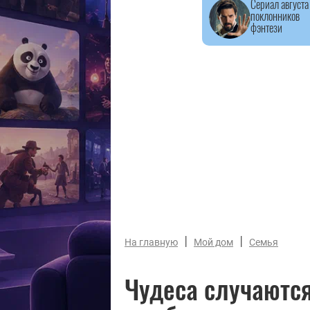
Сериал августа
поклонников
фэнтези
|
|
На главную
Мой дом
Семья
Чудеса случаются