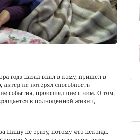
ора года назад впал в кому, пришел в
о, актер не потерял способность
ние события, происшедшие с ним. О том,
вращается к полноценной жизни,
ва.Пишу не сразу, потому что некогда.
егодня Алеша стоял в зале на ногах