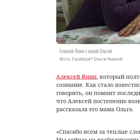
Алексей Янин с мамой Ольгой
Фото: Facebook* Ольги Яниной
Алексей Янин
, который полт
сознание. Как стало известн
говорить, он помнит послед
что Алексей постепенно воз
рассказала его мама Ольга.
«Спасибо всем за теплые сло
Мы сейчас на реабилитации.С