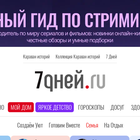
Караван историй
Коллекция Караван историй
7 Дней
НО
МОЙ ДОМ
ЯРКОЕ ДЕТСТВО
ГОРОСКОПЫ
ДОСУГ
ЗДО
Создаём Уют
Готовим Вместе
Семья
На Отдых