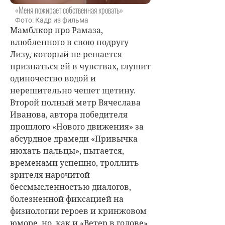
«Меня пожирает собственная кровать»
Фото: Кадр из фильма
Мамблкор про Рамаза,
влюбленного в свою подругу
Лизу, который не решается
признаться ей в чувствах, глушит
одиночество водой и
нерешительно чешет щетину.
Второй полный метр Вячеслава
Иванова, автора победителя
прошлого «Нового движения» за
абсурдное драмеди «Привычка
нюхать пальцы», пытается,
временами успешно, троллить
зрителя нарочитой
бессмысленностью диалогов,
болезненной фиксацией на
физиологии героев и кринжовом
юморе, но, как и «Ветер в голове»,