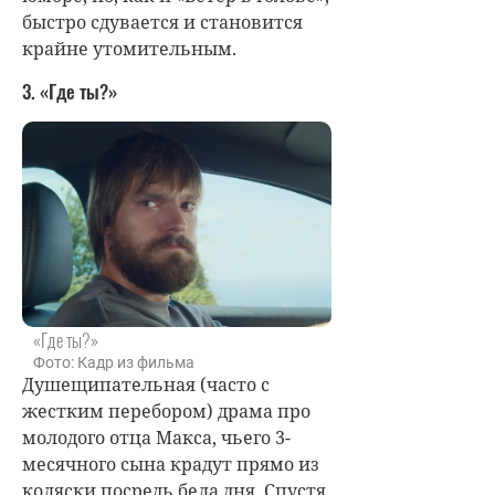
быстро сдувается и становится
крайне утомительным.
3. «Где ты?»
«Где ты?»
Фото: Кадр из фильма
Душещипательная (часто с
жестким перебором) драма про
молодого отца Макса, чьего 3-
месячного сына крадут прямо из
коляски посредь бела дня. Спустя