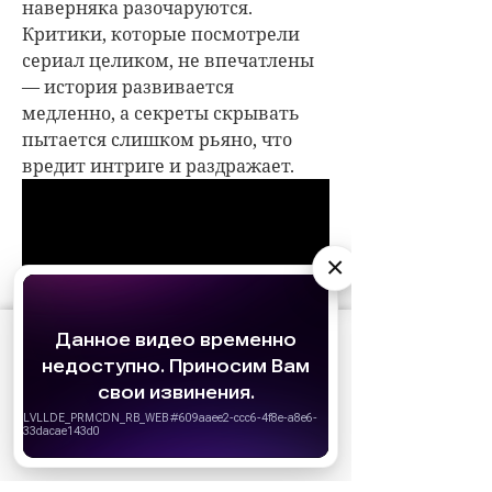
наверняка разочаруются.
Критики, которые посмотрели
сериал целиком, не впечатлены
— история развивается
медленно, а секреты скрывать
пытается слишком рьяно, что
вредит интриге и раздражает.
×
АО «Издательство СЕМЬ ДНЕЙ»
использует
cookie
для персонализации сервисов и
удобства пользователей. Вы можете
запретить сохранение cookie в настройках
своего браузера.
Хорошо
СОБЫТИЯ НА ВИДЕО