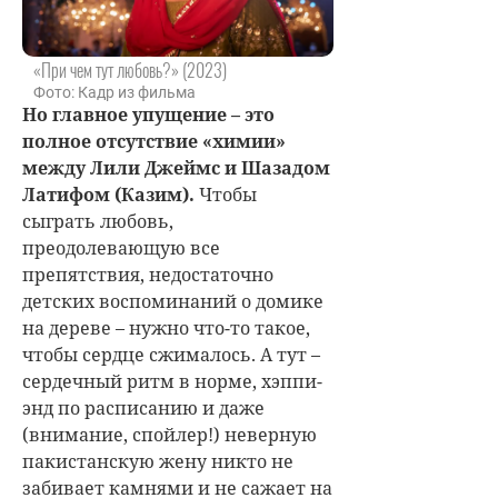
«При чем тут любовь?» (2023)
Фото: Кадр из фильма
Но главное упущение – это
полное отсутствие «химии»
между Лили Джеймс и Шазадом
Латифом (Казим).
Чтобы
сыграть любовь,
преодолевающую все
препятствия, недостаточно
детских воспоминаний о домике
на дереве – нужно что-то такое,
чтобы сердце сжималось. А тут –
сердечный ритм в норме, хэппи-
энд по расписанию и даже
(внимание, спойлер!) неверную
пакистанскую жену никто не
забивает камнями и не сажает на