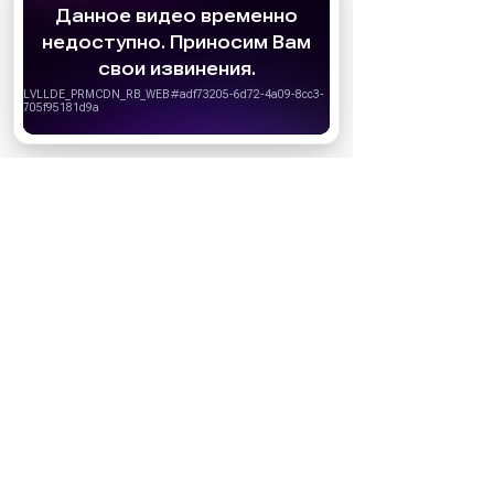
АО «Издательство СЕМЬ ДНЕЙ»
использует
cookie
для персонализации сервисов и
удобства пользователей. Вы можете
запретить сохранение cookie в настройках
своего браузера.
Хорошо
«Владивосток»:
российский неонуар по
сценарию Карена
Шахназарова
Второй сезон
«Утреннего шоу»:
последствия «культуры
отмены» и коронавирус