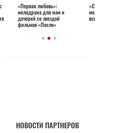
с
«Первая любовь»:
«Супергерои»: итал
мелодрама для мам и
мелодрама о том, чт
тя
дочерей со звездой
всякий брак обрече
фильмов «После»
НОВОСТИ ПАРТНЕРОВ