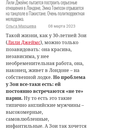
Лили Джеймс пытается построить серьезные
отношения в Лондоне, Эмма Томпсон отрывается
на танцполе в Пакистане. Очень политкорректная
мелодрама.
Ольга Маршева
08 марта 2023
Такой жизни, как у 30-летней Зои
(
Лили Джеймс
), можно только
позавидовать: она красива,
независима, у нее
необременительная работа, она,
наконец, живет в Лондоне – на
собственной лодке.
Но проблема
у Зои все-таки есть: ей
постоянно встречаются «не те»
парни.
Ну то есть это такие
типично английские мужчины –
высокомерные,
самовлюбленные,
инфантильные. А Зои так хочется