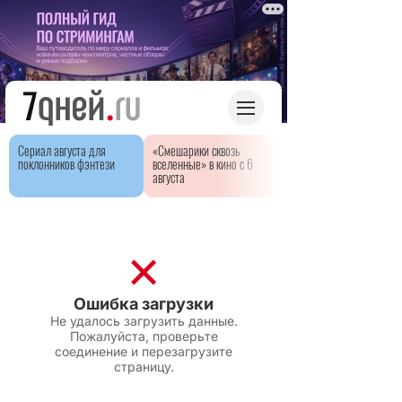
Сериал августа для
«Смешарики сквозь
поклонников фэнтези
вселенные» в кино с 6
августа