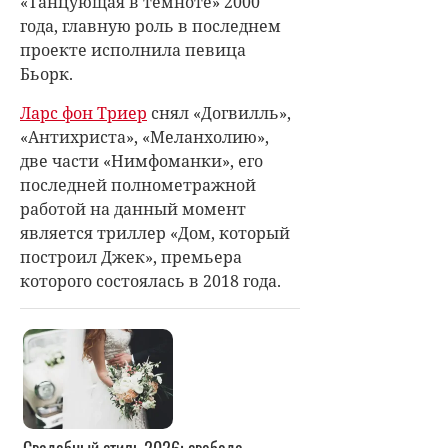
«Танцующая в темноте» 2000
года, главную роль в последнем
проекте исполнила певица
Бьорк.
Ларс фон Триер
снял «Догвилль»,
«Антихриста», «Меланхолию»,
две части «Нимфоманки», его
последней полнометражной
работой на данный момент
является триллер «Дом, который
построил Джек», премьера
которого состоялась в 2018 года.