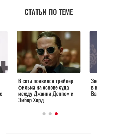
СТАТЬИ ПО ТЕМЕ
В сети появился трейлер
Звезда «Друзей» сн
фильма на основе суда
в новом сериале Та
х
между Джонни Деппом и
Вайтити
Эмбер Херд