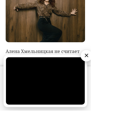
×
АО «Издательство СЕМЬ ДНЕЙ»
использует
cookie
для персонализации сервисов и
удобства пользователей. Вы можете
запретить сохранение cookie в настройках
своего браузера.
Хорошо