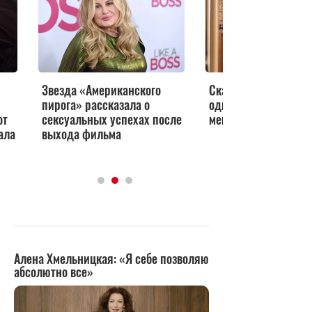
Звезда «Американского
Скандальная «Эмми»
пирога» рассказала о
одни актеры-номин
от
сексуальных успехах после
мешают другим
ала
выхода фильма