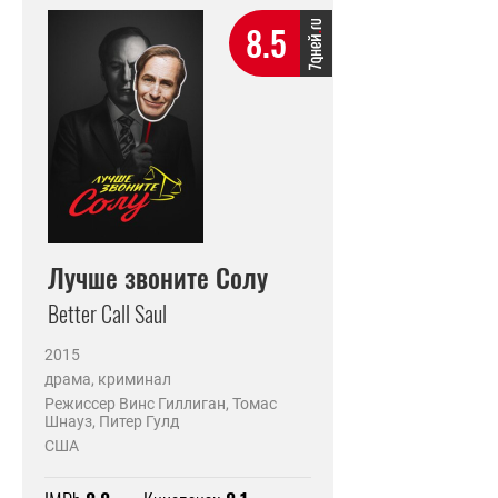
8.5
Лучше звоните Солу
Better Call Saul
2015
драма, криминал
Режиссер Винс Гиллиган, Томас
Шнауз, Питер Гулд
США