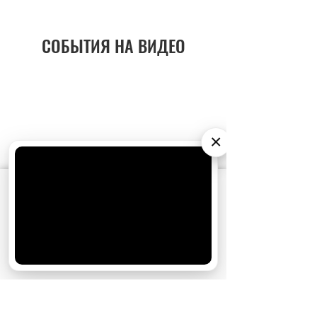
СОБЫТИЯ НА ВИДЕО
×
АО «Издательство СЕМЬ ДНЕЙ»
использует
cookie
для персонализации сервисов и
удобства пользователей. Вы можете
запретить сохранение cookie в настройках
своего браузера.
Хорошо