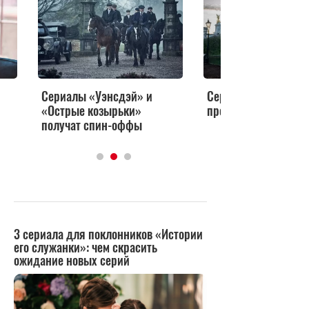
Сериалы «Уэнсдэй» и
Сериал «Благие зна
«Острые козырьки»
продлили на третий
получат спин-оффы