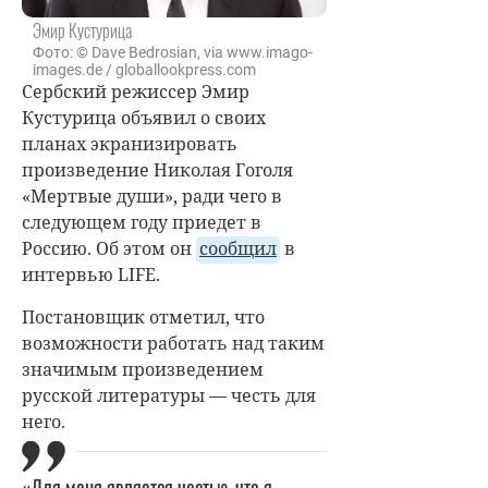
Эмир Кустурица
Фото: © Dave Bedrosian, via www.imago-
images.de / globallookpress.com
Сербский режиссер
Эмир
Кустурица
объявил о своих
планах экранизировать
произведение Николая Гоголя
«Мертвые души», ради чего в
следующем году приедет в
Россию. Об этом он
сообщил
в
интервью LIFE.
Постановщик отметил, что
возможности работать над таким
значимым произведением
русской литературы — честь для
него.
«Для меня является честью, что я