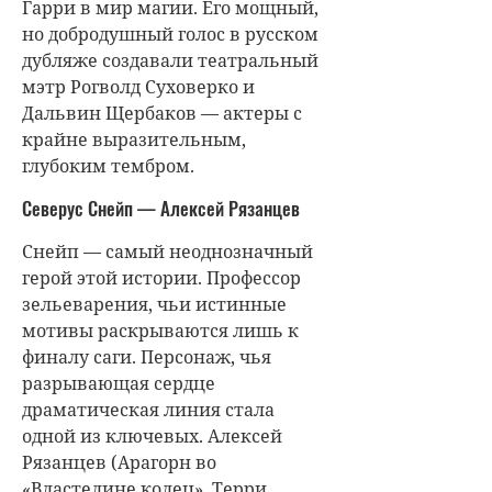
Гарри в мир магии. Его мощный,
но добродушный голос в русском
дубляже создавали театральный
мэтр Рогволд Суховерко и
Дальвин Щербаков — актеры с
крайне выразительным,
глубоким тембром.
Северус Снейп — Алексей Рязанцев
Снейп — самый неоднозначный
герой этой истории. Профессор
зельеварения, чьи истинные
мотивы раскрываются лишь к
финалу саги. Персонаж, чья
разрывающая сердце
драматическая линия стала
одной из ключевых. Алексей
Рязанцев (Арагорн во
«Властелине колец», Терри