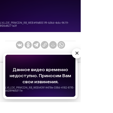
×
АО «Издательство СЕМЬ ДНЕЙ»
использует
cookie
для персонализации сервисов и
удобства пользователей. Вы можете
запретить сохранение cookie в настройках
своего браузера.
Хорошо