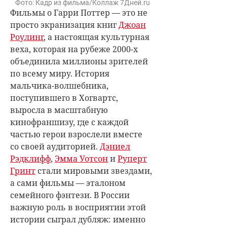
Фото: Кадр из фильма/Коллаж 7Дней.ru
Фильмы о Гарри Поттер — это не
просто экранизация книг
Джоан
Роулинг
, а настоящая культурная
веха, которая на рубеже 2000-х
объединила миллионы зрителей
по всему миру. История
мальчика-волшебника,
поступившего в Хогвартс,
выросла в масштабную
кинофраншизу, где с каждой
частью герои взрослели вместе
со своей аудиторией.
Дэниел
Рэдклифф
,
Эмма Уотсон
и
Руперт
Гринт
стали мировыми звездами,
а сами фильмы — эталоном
семейного фэнтези. В России
важную роль в восприятии этой
истории сыграл дубляж: именно