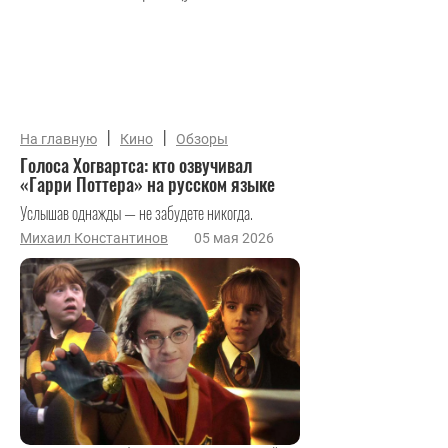
|
|
На главную
Кино
Обзоры
Голоса Хогвартса: кто озвучивал
«Гарри Поттера» на русском языке
Услышав однажды — не забудете никогда.
Михаил Константинов
05 мая 2026