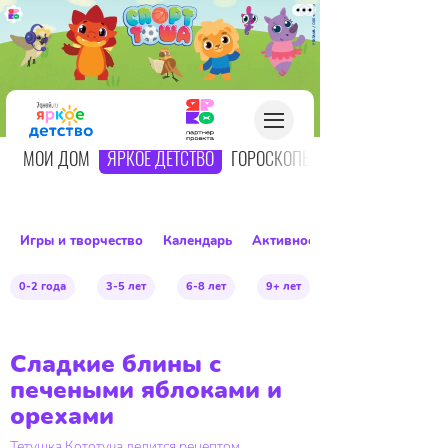
О
МОЙ ДОМ
ЯРКОЕ ДЕТСТВО
ГОРОСКОПЫ
Игры и творчество
Календарь
Активное детство
0-2 года
3-5 лет
6-8 лет
9+ лет
Сладкие блины с
печеными яблоками и
орехами
Тетушка Кототуча делится рецептом.