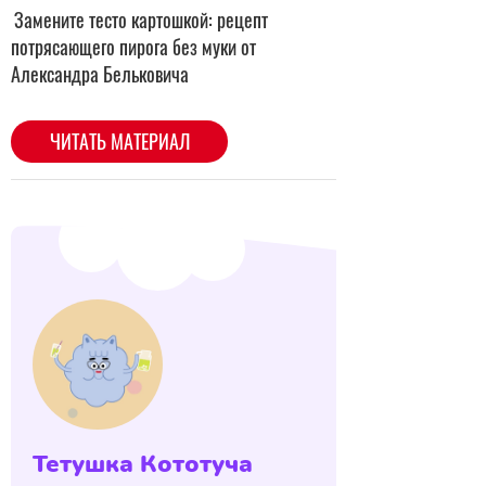
Тетушка Кототуча