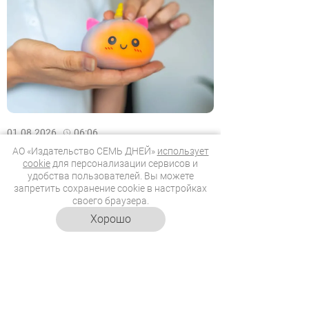
01.08.2026
06:06
Делаем антистресс-игрушки
АО «Издательство СЕМЬ ДНЕЙ»
использует
своими руками
cookie
для персонализации сервисов и
удобства пользователей. Вы можете
Клауди подскажет, как сделать
запретить сохранение cookie в настройках
игрушки, которые быстро помогут
своего браузера.
успокоиться.
Хорошо