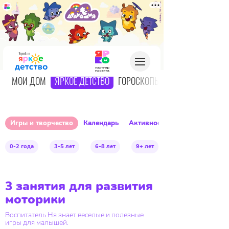
О
МОЙ ДОМ
ЯРКОЕ ДЕТСТВО
ГОРОСКОПЫ
Игры и творчество
Календарь
Активное детство
0-2 года
3-5 лет
6-8 лет
9+ лет
3 занятия для развития
моторики
Воспитатель Ня знает веселые и полезные
игры для малышей.