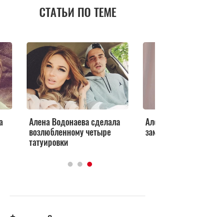
СТАТЬИ ПО ТЕМЕ
а
Алена Водонаева сделала
Алена Водонаева в
возлюбленному четыре
замуж во второй раз
татуировки