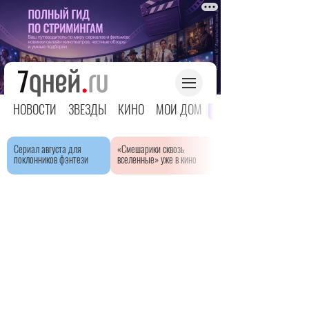
НОВОСТИ
ЗВЕЗДЫ
КИНО
МОЙ ДОМ
ЯРКОЕ ДЕТСТВО
Сериал августа для
«Смешарики сквозь
поклонников фэнтези
вселенные» уже в кино