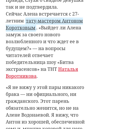
Правда, слухи о свадьбе девушка
так и не подтвердила.
Сейчас Алена встречается с 27-
летним
тату-мастером Антоном
Коротковым
. «Выйдет ли Алена
замуж за своего нового
возлюбленного и что ждет ее в
будущем?» — на вопросы
читателей отвечает
победительница шоу «Битва
экстрасенсов» на ТНТ
Наталья
Воротникова
.
«Я не вижу у этой пары никакого
брака — ни официального, ни
гражданского. Этот парень
обязательно женится, но не на
Алене Водонаевой. Я вижу, что
Антон из хорошей, обеспеченной
семьи, мнение которой для него