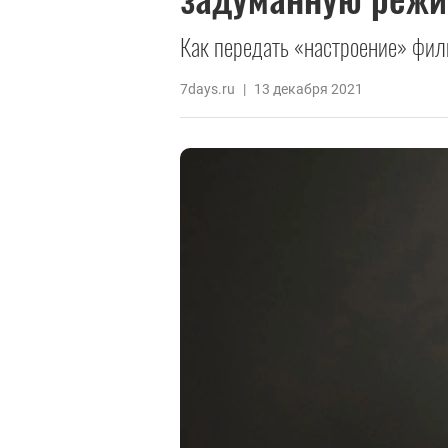
Как передать «настроение» фи
7days.ru
|
13 декабря 2021