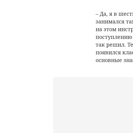
– Да, я в шес
занимался та
на этом инстр
поступлению 
так решил. Т
появился кла
основные зна