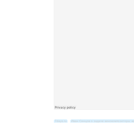
7days.ru
·
Иван Синцов о задаче кинокомпозитора: 