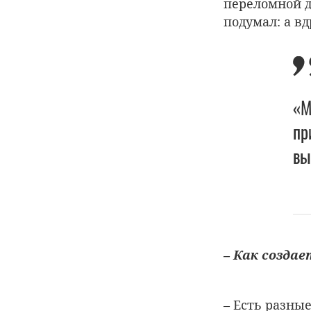
переломной д
подумал: а вд
«М
пр
вы
– Как созда
– Есть разные