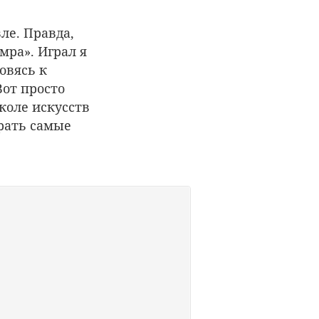
ле. Правда,
мра». Играл я
овясь к
Вот просто
коле искусств
рать самые