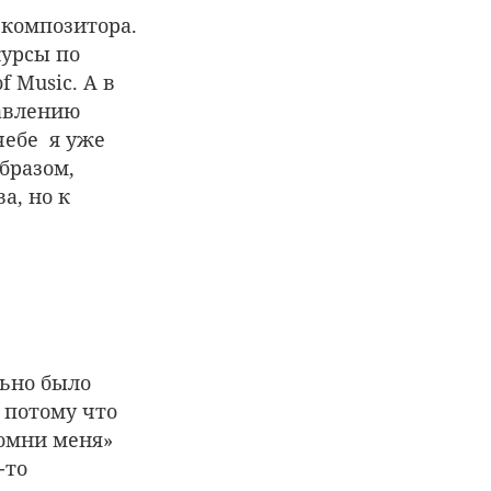
 композитора.
курсы по
 Music. А в
равлению
чебе я уже
бразом,
а, но к
льно было
 потому что
Помни меня»
-то