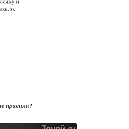
узыку и
ехало.
ие правила?