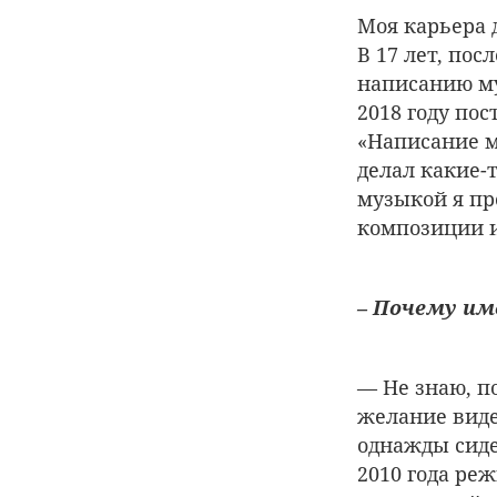
Моя карьера 
В 17 лет, по
написанию муз
2018 году по
«Написание м
делал какие-
музыкой я пр
композиции и
– Почему им
— Не знаю, п
желание виде
однажды сиде
2010 года реж