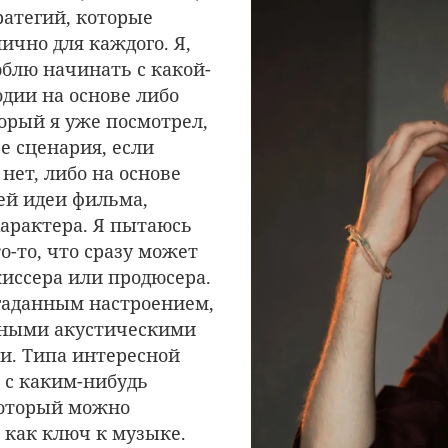
ратегий, которые
чно для каждого. Я,
блю начинать с какой-
одии на основе либо
орый я уже посмотрел,
е сценария, если
нет, либо на основе
ей идеи фильма,
характера. Я пытаюсь
о-то, что сразу может
иссера или продюсера.
гаданным настроением,
сными акустическими
и. Типа интересной
 с каким-нибудь
который можно
 как ключ к музыке.