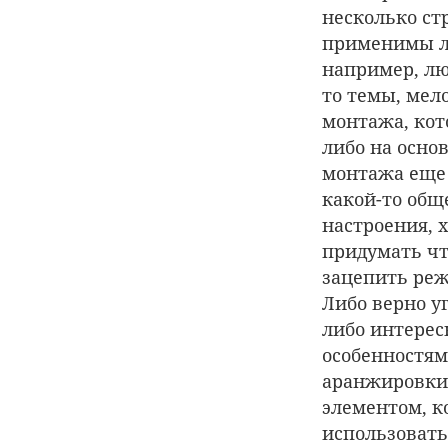
несколько ст
применимы ли
например, лю
то темы, мел
монтажа, кот
либо на основ
монтажа еще 
какой-то общ
настроения, 
придумать чт
зацепить реж
Либо верно у
либо интере
особенностям
аранжировки
элементом, 
использовать