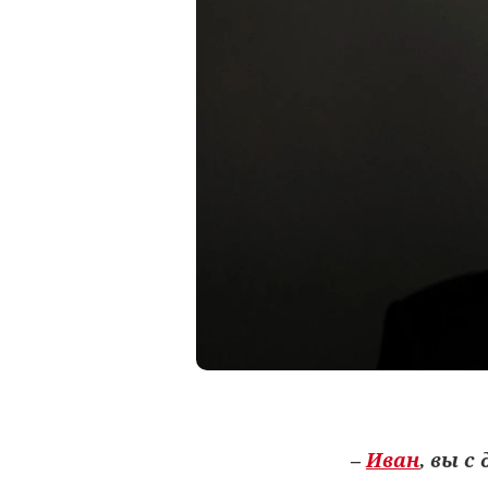
–
Иван
, вы 