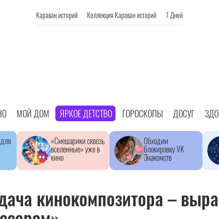
Караван историй
Коллекция Караван историй
7 Дней
НО
МОЙ ДОМ
ЯРКОЕ ДЕТСТВО
ГОРОСКОПЫ
ДОСУГ
ЗДО
 для
«Смешарики сквозь
Обходим
вселенные» уже в
блокировку VK
кино
Знакомств
дача кинокомпозитора – выра
ссером»