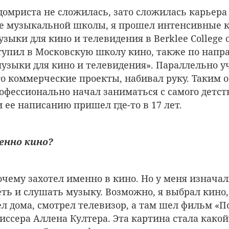
домриста не сложилась, зато сложилась карьера
сле музыкальной школы, я прошел интенсивные 
ыки для кино и телевидения в Berklee College of
ступил в Московскую школу кино, также по нап
узыки для кино и телевидения». Параллельно у
то коммерческие проекты, набивал руку. Таким о
офессионально начал заниматься с самого детств
 ее написанию пришел где-то в 17 лет.
енно кино?
очему захотел именно в кино. Но у меня изнача
ть и слушать музыку. Возможно, я выбрал кино,
л дома, смотрел телевизор, а там шел фильм «
иссера Аллена Култера. Эта картина стала какой