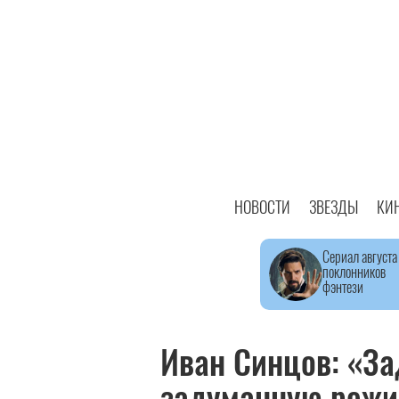
НОВОСТИ
ЗВЕЗДЫ
КИ
Сериал августа
поклонников
фэнтези
Иван Синцов: «За
задуманную режи