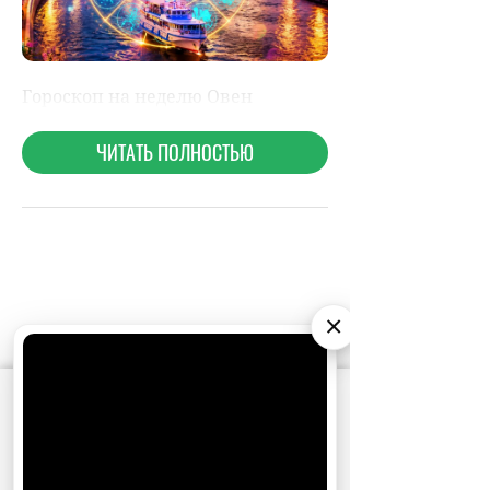
×
НОВОСТИ ПАРТНЕРОВ
АО «Издательство СЕМЬ ДНЕЙ»
использует
МАГАЗИНЫ
cookie
для персонализации сервисов и
удобства пользователей. Вы можете
запретить сохранение cookie в настройках
своего браузера.