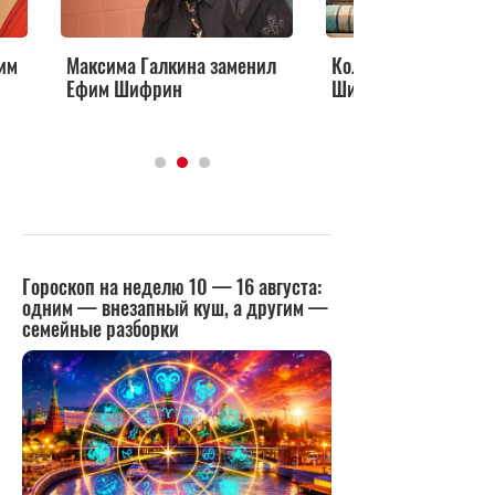
им
Максима Галкина заменил
Колымские рассказ
Ефим Шифрин
Шифрина