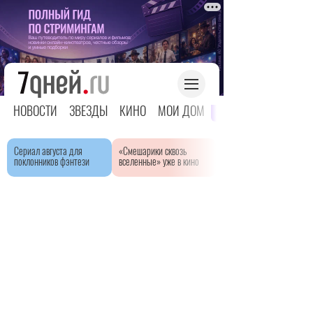
НОВОСТИ
ЗВЕЗДЫ
КИНО
МОЙ ДОМ
ЯРКОЕ ДЕТСТВО
Сериал августа для
«Смешарики сквозь
поклонников фэнтези
вселенные» уже в кино