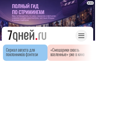
Сериал августа для
«Смешарики сквозь
поклонников фэнтези
вселенные» уже в кино