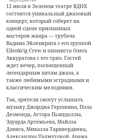
12 июля в Зеленом театре ВДНХ
состоится уникальный джазовый
концерт, который соберет на
одной сцене признанных
мастеров жанра — трубача
Вадима Эйленкрига с его группой
Eilenkrig Crew и пианиста Олега
Аккуратова с его трио. Гостей
ждет вечер, посвященный
легендарным хитам джаза, а
также любимыми эстрадными и
классическим мелодиями.
Так, зрители смогут услышать
музыку Джорджа Гершвина, Пола
Дезмонда, Астора Пьяццоллы,
Эдуарда Артемьева, Майлза
Дэвиса, Микаэла Таривердиева,
Александры Пахмутовой, Арама