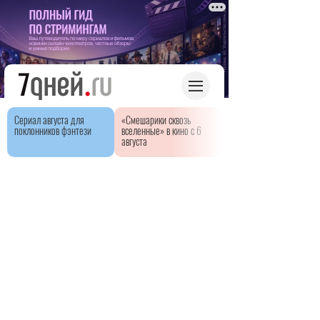
Сериал августа для
«Смешарики сквозь
поклонников фэнтези
вселенные» в кино с 6
августа