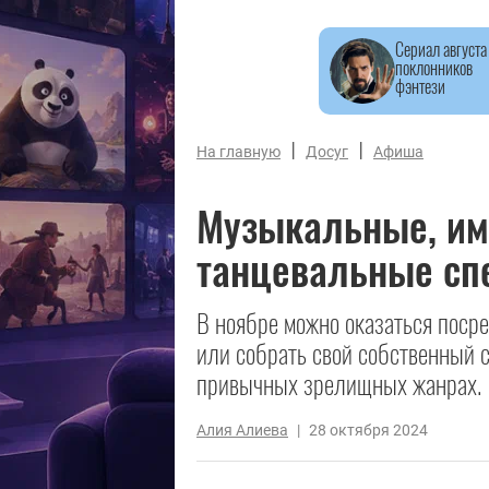
Сериал августа
поклонников
фэнтези
|
|
На главную
Досуг
Афиша
Музыкальные, им
танцевальные сп
В ноябре можно оказаться поср
или собрать свой собственный с
привычных зрелищных жанрах.
Алия Алиева
|
28 октября 2024