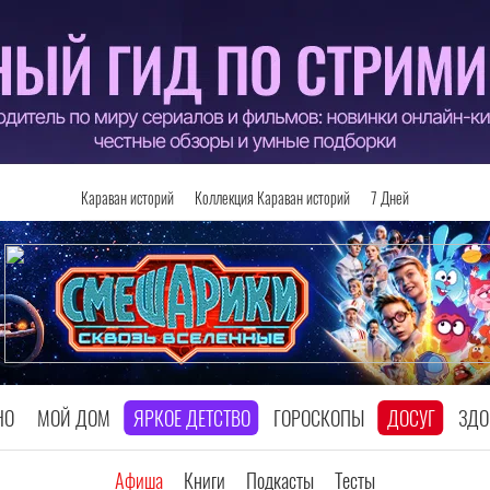
Караван историй
Коллекция Караван историй
7 Дней
НО
МОЙ ДОМ
ЯРКОЕ ДЕТСТВО
ГОРОСКОПЫ
ДОСУГ
ЗДО
Афиша
Книги
Подкасты
Тесты