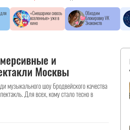
 для
«Смешарики сквозь
Обходим
вселенные» уже в
блокировку VK
кино
Знакомств
мерсивные и
ектакли Москвы
еди музыкального шоу бродвейского качества
пектакль. Для всех, кому стало тесно в