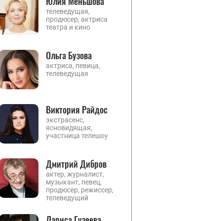
Юлия Меньшова
телеведущая,
продюсер, актриса
театра и кино
Ольга Бузова
актриса, певица,
телеведущая
Виктория Райдос
экстрасенс,
ясновидящая,
участница телешоу
Дмитрий Дибров
актер, журналист,
музыкант, певец,
продюсер, режиссер,
телеведущий
Лариса Гузеева