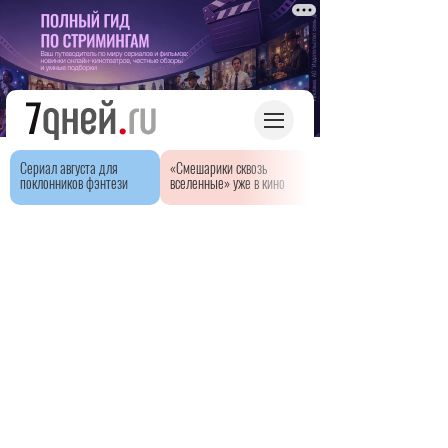
Сериал августа для
«Смешарики сквозь
поклонников фэнтези
вселенные» уже в кино