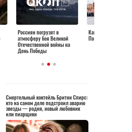
Россиян погрузят в
Как отпраздновать 
о
атмосферу боя Великой
Победы дома всей с
Отечественной войны на
День Победы