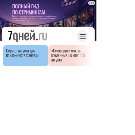
Сериал августа для
«Смешарики сквозь
поклонников фэнтези
вселенные» в кино с 6
августа