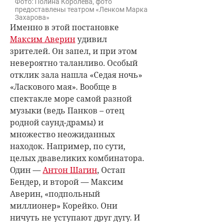
Фото: Полина Королева, фото
предоставлены театром «Ленком Марка
Захарова»
Именно в этой постановке
Максим Аверин
удивил
зрителей. Он запел, и при этом
невероятно таланливо. Особый
отклик зала нашла «Седая ночь»
«Ласкового мая». Вообще в
спектакле море самой разной
музыки (ведь Панков – отец
родной саунд-драмы) и
множество неожиданных
находок. Например, по сути,
целых двавеликих комбинатора.
Один —
Антон Шагин
, Остап
Бендер, и второй — Максим
Аверин, «подпольный
миллионер» Корейко. Они
ничуть не уступают друг дугу. И