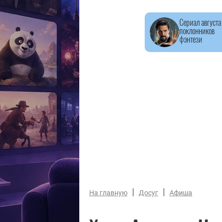
Сериал августа
поклонников
фэнтези
|
|
На главную
Досуг
Афиша