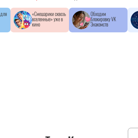
 для
«Смешарики сквозь
Обходим
вселенные» уже в
блокировку VK
кино
Знакомств