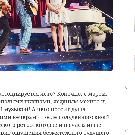
ссоциируется лето? Конечно, с морем,
ополыми шляпами, ледяным мохито и,
й музыкой! А чего просит душа
ми вечерами после полуденного зноя?
кого ретро, которое и в счастливые
арит ощущения безмятежного будущего!