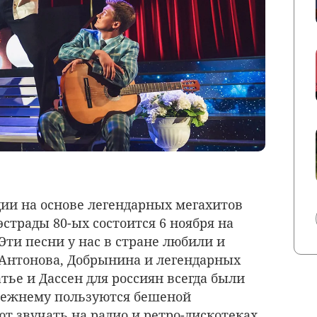
ии на основе легендарных мегахитов
страды 80-ых состоится 6 ноября на
Эти песни у нас в стране любили и
Антонова, Добрынина и легендарных
тье и Дассен для россиян всегда были
прежнему пользуются бешеной
 звучать на радио и ретро-дискотеках.