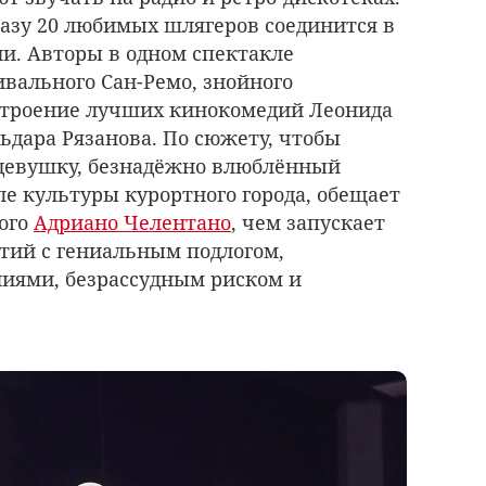
разу 20 любимых шлягеров соединится в
и. Авторы в одном спектакле
вального Сан-Ремо, знойного
астроение лучших кинокомедий Леонида
льдара Рязанова. По сюжету, чтобы
 девушку, безнадёжно влюблённый
ле культуры курортного города, обещает
мого
Адриано Челентано
, чем запускает
тий с гениальным подлогом,
ями, безрассудным риском и