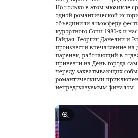
Но только в этом мюзикле с
одной романтической истори
объединили атмосферу фести
курортного Сочи 1980-х и н
Гайдая, Георгия Данелии и Э
произвести впечатление на
паренек, работающий в отде
привезти на День города са
череду захватывающих собы
романтическими приключени
непредсказуемым финалом.