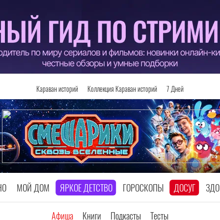
Караван историй
Коллекция Караван историй
7 Дней
НО
МОЙ ДОМ
ЯРКОЕ ДЕТСТВО
ГОРОСКОПЫ
ДОСУГ
ЗДО
Афиша
Книги
Подкасты
Тесты