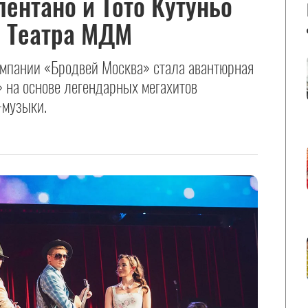
ентано и Тото Кутуньо
е Театра МДМ
мпании «Бродвей Москва» стала авантюрная
» на основе легендарных мегахитов
-музыки.