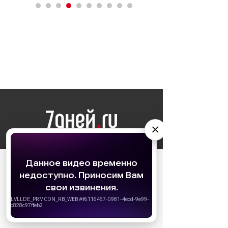
×
НОВОСТИ
АО «Издательство СЕМЬ ДНЕЙ»
использует
cookie
для персонализации сервисов и
ЗВЕЗДЫ
удобства пользователей. Вы можете
запретить сохранение cookie в настройках
КИНО
своего браузера.
Хорошо
МОЙ ДОМ