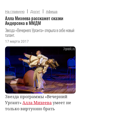
|
|
На главную
Досуг
Афиша
Алла Михеева расскажет сказки
Андерсена в ММДМ
Звезда «Вечернего Урганта» открыла в себе новый
талант.
17 марта 2017
Звезда программы «Вечерний
Ургант»
Алла Михеева
умеет не
только виртуозно брать