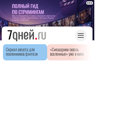
Сериал августа для
«Смешарики сквозь
поклонников фэнтези
вселенные» уже в кино