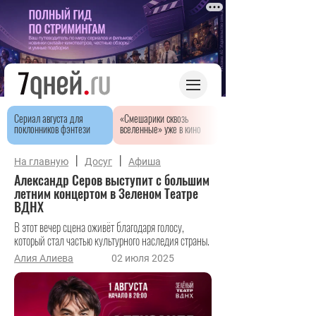
Сериал августа для
«Смешарики сквозь
поклонников фэнтези
вселенные» уже в кино
|
|
На главную
Досуг
Афиша
Александр Серов выступит с большим
летним концертом в Зеленом Театре
ВДНХ
В этот вечер сцена оживёт благодаря голосу,
который стал частью культурного наследия страны.
Алия Алиева
02 июля 2025