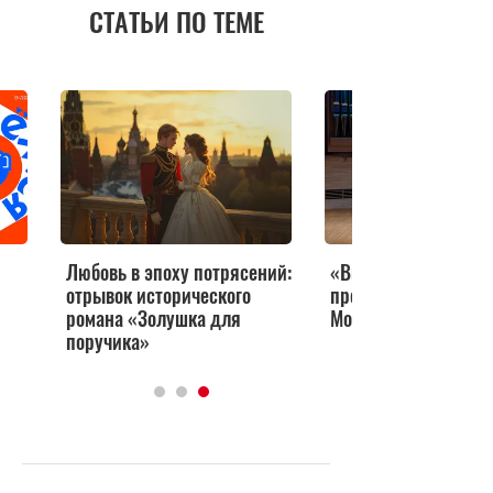
СТАТЬИ ПО ТЕМЕ
Любовь в эпоху потрясений:
«Виртуозы Москвы»
отрывок исторического
представят новый п
романа «Золушка для
Московской консерв
поручика»