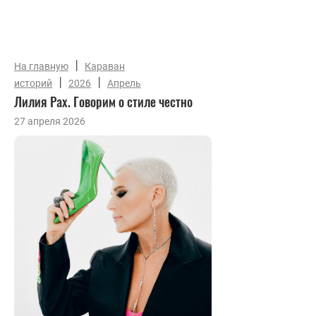
|
На главную
Караван
|
|
историй
2026
Апрель
Лилия Рах. Говорим о стиле честно
27 апреля 2026