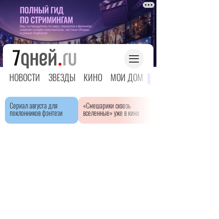
НОВОСТИ
ЗВЕЗДЫ
КИНО
МОЙ ДОМ
ЯРКОЕ ДЕТСТВО
Сериал августа для
«Смешарики сквозь
поклонников фэнтези
вселенные» уже в кино