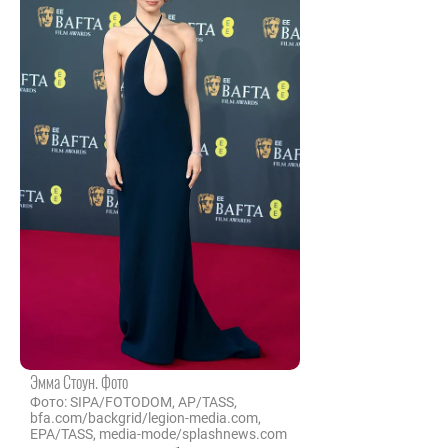
Эмма Стоун. Фото
Фото: SIPA/FOTODOM, AP/TASS,
bfa.com/backgrid/legion-media.com,
EPA/TASS, media-mode/splashnews.com