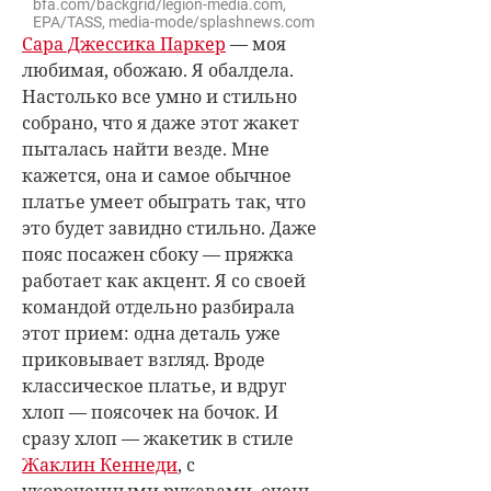
bfa.com/backgrid/legion-media.com,
EPA/TASS, media-mode/splashnews.com
Сара Джессика Паркер
— моя
любимая, обожаю. Я обалдела.
Настолько все умно и стильно
собрано, что я даже этот жакет
пыталась найти везде. Мне
кажется, она и самое обычное
платье умеет обыграть так, что
это будет завидно стильно. Даже
пояс посажен сбоку — пряжка
работает как акцент. Я со своей
командой отдельно разбирала
этот прием: одна деталь уже
приковывает взгляд. Вроде
классическое платье, и вдруг
хлоп — поясочек на бочок. И
сразу хлоп — жакетик в стиле
Жаклин Кеннеди
, с