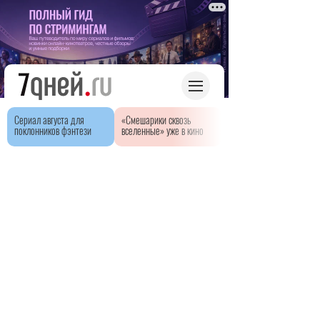
Сериал августа для
«Смешарики сквозь
поклонников фэнтези
вселенные» уже в кино