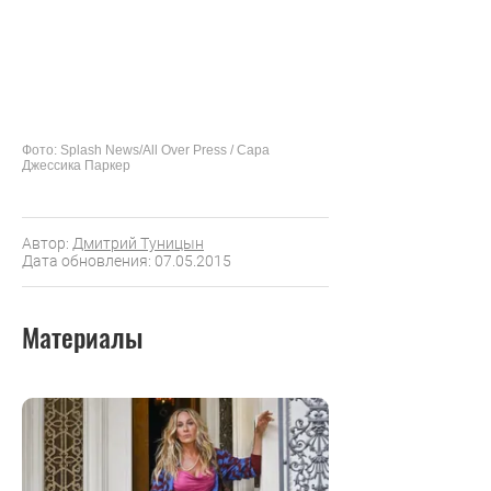
Фото: Splash News/All Over Press / Сара
Джессика Паркер
Автор:
Дмитрий Туницын
Дата обновления: 07.05.2015
Материалы