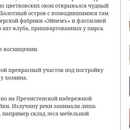
из цветковских окон открывался чудный
, Болотный остров с возводившимися там
ерской фабрики «Эйнемъ» и флотилией
о яхт-клуба, пришвартованных у пирса.
 в восхищении.
кой прекрасный участок под постройку
у хозяина.
вно на Пречистенской набережной
ойки. Излучину реки занимали лишь
, например склад леса мебельной