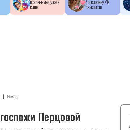
вселенные» уже в
блокировку VK
кино
Знакомств
|
7
Июль
 госпожи Перцовой