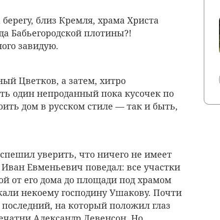
 берегу, близ Кремля, храма Христа
да Бабьегородской плотины?!
ого завидую.
ный Цветков, а затем, хитро
ть один непроданный пока кусочек по
оить дом в русском стиле — так и быть,
пешил уверить, что ничего не имеет
 Иван Евменьевич поведал: все участки
й от его дома до площади под храмом
али некоему господину Ушакову. Почти
я последний, на который положил глаз
ечатни Александр Левенсон. Но