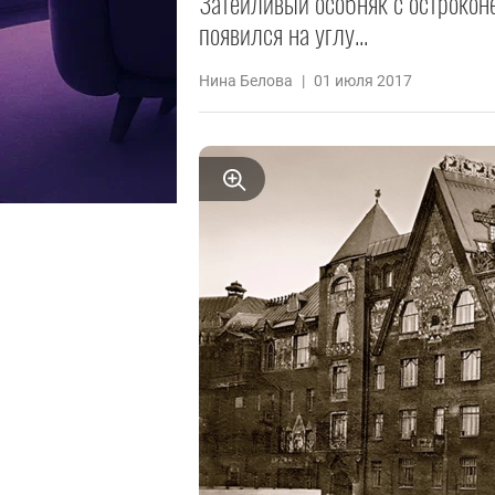
Затейливый особняк с острокон
появился на углу...
Нина Белова
|
01 июля 2017