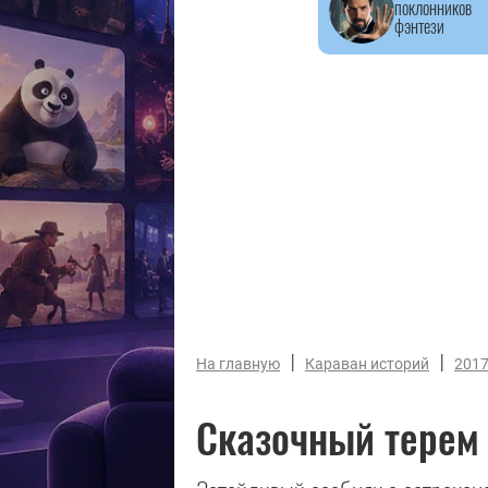
поклонников
фэнтези
|
|
На главную
Караван историй
201
Сказочный терем