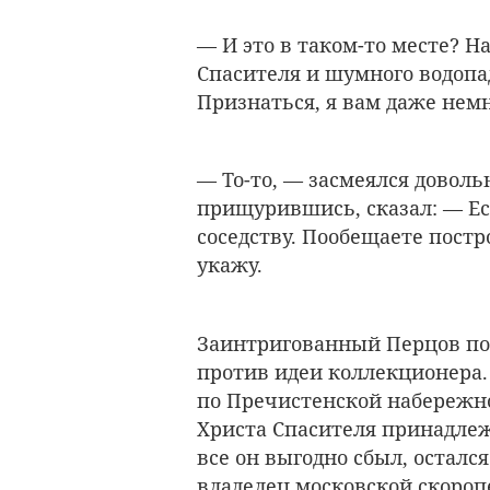
— И это в таком-то месте? На
Спасителя и шумного водопа
Признаться, я вам даже немн
— То-то, — засмеялся доволь
прищурившись, сказал: — Ес
соседству. Пообещаете постр
укажу.
Заинтригованный Перцов пос
против идеи коллекционера.
по Пречистенской набережно
Христа Спасителя принадлеж
все он выгодно сбыл, осталс
владелец московской скороп