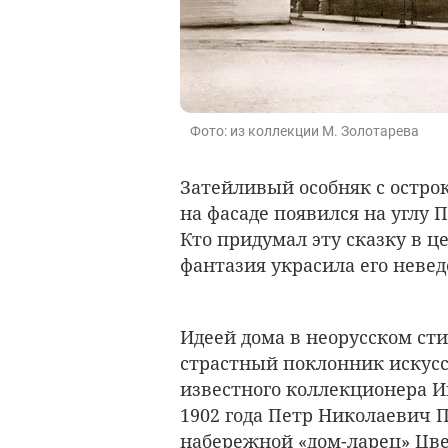
Фото: из коллекции М. Золотарева
Затейливый особняк с остр
на фасаде появился на углу 
Кто придумал эту сказку в 
фантазия украсила его нев
Идеей дома в неорусском ст
страстный поклонник искусс
известного коллекционера И
1902 года Петр Николаевич 
набережной «дом-ларец» Цве