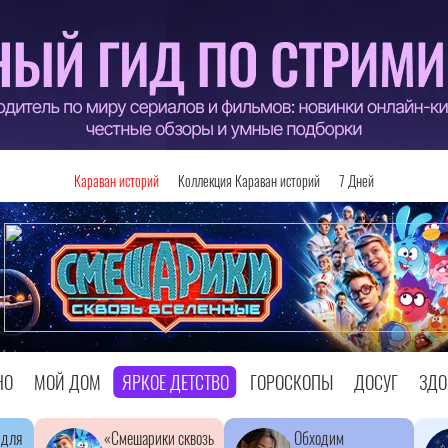
Караван историй
Коллекция Караван историй
7 Дней
НО
МОЙ ДОМ
ЯРКОЕ ДЕТСТВО
ГОРОСКОПЫ
ДОСУГ
ЗДО
 для
«Смешарики сквозь
Обходим