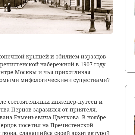
оконечной крышей и обилием изразцов
Пречистенской набережной в 1907 году.
центре Москвы и чья прихотливая
едомыми мифологическими существами?
иле состоятельный инженер-путеец и
тва Перцов заразился от приятеля,
вана Евменьевича Цветкова. В ноябре
Перцов посетил на Пречистенской
ткова, славящийся своей архитектурой