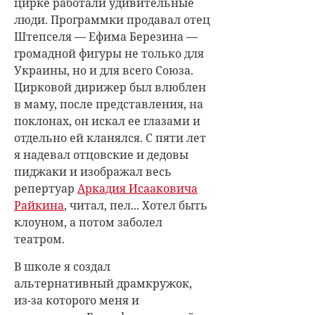
цирке работали удивительные
люди. Программки продавал отец
Штепселя — Ефима Березина —
громадной фигуры не только для
Украины, но и для всего Союза.
Цирковой дирижер был влюблен
в маму, после представления, на
поклонах, он искал ее глазами и
отдельно ей кланялся. С пяти лет
я надевал отцовские и дедовы
пиджаки и изображал весь
репертуар
Аркадия Исааковича
Райкина
, читал, пел... Хотел быть
клоуном, а потом заболел
театром.
В школе я создал
альтернативный драмкружок,
из-за которого меня и