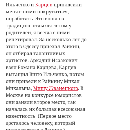
Ильченко и
Карцев
пригласили
меня с ними покрутиться,
поработать. Это вошло в
традицию: отдыхая летом у
родителей, я всегда с ними
репетировал. За несколько лет до
этого в Одессу приехал Райкин
,
он отбирал талантливых
артистов. Аркадий Исаакович
взял Романа Карцева
, Карцев
вытащил Витю Ильченко, потом
они привели к Райкину Михал
Михалыча,
Мишу Жванецкого
. В
Москве на конкурсе юмористов
они заняли второе место, так
началась их большая всесоюзная
известность. (Первое место
досталось человеку, который
читал рассказ о Ленине.)