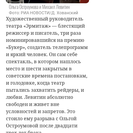
Ольга Остроумова и Михаил Левитин
Фото: РИА НОВОСТИ/Д. Хованский
Художественный руководитель
театра «Эрмитаж» — блестящий
режиссер и писатель, три раза
номинировавшийся на премию
«Букер», создатель телепрограмм
и яркий человек. Он сам себе
спектакль, в котором нашлось
место и шести закрытым в
советские времена постановкам,
и голодовке, когда театр
пытались захватить рейдеры, и
любви. Левитин абсолютно
свободен и живет вне
условностей и запретов. Это
стоило ему разрыва с
Ольгой
Остроумовой
после двадцати
трех лет брака...