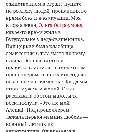
единственном в стране пункте
по розыску людей, пропавших во
время боев и в эвакуации. Моя
вторая жена,
Ольга Остроумова
,
какое-то время жила в
Бугуруслане у деда-священника.
При церкви было кладбище,
семилетняя Ольга часто по нему
гуляла. Больше всего ей
нравилась могила с самолетным
пропеллером, и она часто сидела
возле нее на скамеечке. Когда мы
стали мужем и женой, Ольга
рассказала об этом маме, и та
воскликнула: «Это же мой
Алеша!» Под пропеллером
лежала первая мамина любовь —
военный летчик из
авиаучилища. Он врезался в