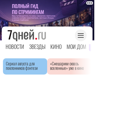
НОВОСТИ
ЗВЕЗДЫ
КИНО
МОЙ ДОМ
ЯРКОЕ ДЕТСТВО
Сериал августа для
«Смешарики сквозь
поклонников фэнтези
вселенные» уже в кино