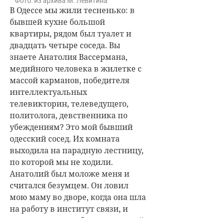
Фото: из архива М. Левитина
В Одессе мы жили тесненько: в
бывшей кухне большой
квартиры, рядом был туалет и
двадцать четыре соседа. Вы
знаете Анатолия Вассермана,
медийного человека в жилетке с
массой карманов, победителя
интеллектуальных
телевикторин, телеведущего,
политолога, девственника по
убеждениям? Это мой бывший
одесский сосед. Их комната
выходила на парадную лестницу,
по которой мы не ходили.
Анатолий был моложе меня и
считался безумцем. Он ловил
мою маму во дворе, когда она шла
на работу в институт связи, и