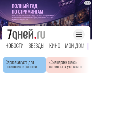
НОВОСТИ
ЗВЕЗДЫ
КИНО
МОЙ ДОМ
ЯРКОЕ ДЕТСТВО
Сериал августа для
«Смешарики сквозь
поклонников фэнтези
вселенные» уже в кино