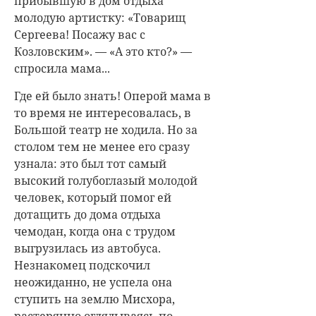
прибывшую в дом отдыха
молодую артистку: «Товарищ
Сергеева! Посажу вас с
Козловским». — «А это кто?» —
спросила мама...
Где ей было знать! Оперой мама в
то время не интересовалась, в
Большой театр не ходила. Но за
столом тем не менее его сразу
узнала: это был тот самый
высокий голубоглазый молодой
человек, который помог ей
дотащить до дома отдыха
чемодан, когда она с трудом
выгрузилась из автобуса.
Незнакомец подскочил
неожиданно, не успела она
ступить на землю Мисхора,
растерянно оглядываясь по