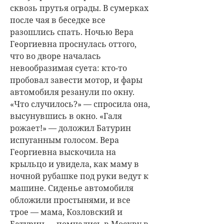
сквозь прутья ограды. В сумерках
после чая в беседке все
разошлись спать. Ночью Вера
Георгиевна проснулась оттого,
что во дворе началась
невообразимая суета: кто-то
пробовал завести мотор, и фары
автомобиля резанули по окну.
«Что случилось?» — спросила она,
высунувшись в окно. «Галя
рожает!» — доложил Батурин
испуганным голосом. Вера
Георгиевна выскочила на
крыльцо и увидела, как маму в
ночной рубашке под руки ведут к
машине. Сиденье автомобиля
обложили простынями, и все
трое — мама, Козловский и
Батурин — помчались в Москву в