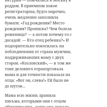
роддом. В приемном покое
регистраторша, будто нарочно,
очень медленно заполняла
бумаги: «Год рождения? Место
рождения? Прописка? Чем болела
роженица? — а потом почему-то с
досадой: — Кто отец ребенка?» И
подозрительно покосилась на
побледневших от страха мужчин,
поддерживавших маму с двух
сторон. «Козловский», — в том же
тоне деловито отрапортовала
мама и для точности показала на
отца: «Вот он, слева!» Ей было не
до шуток...
Мама всю жизнь хранила
письма, которыми они с отцом
обменивались, когда она лежала