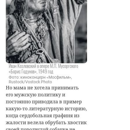
Иван Козловский в опере М.П. Мусоргского
«Борис Годунов», 1949 год
Фото: киноконцерн «Мосфильм»,
Rustock/Vostock Photo
Но мама не хотела принимать
его мужскую политику и
постоянно приводила в пример
какую-то литературную историю,
когда сердобольная графиня из
жалости велела обрубать хвостик
своей породистой собачке не