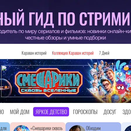
Караван историй
Коллекция Караван историй
7 Дней
НО
МОЙ ДОМ
ЯРКОЕ ДЕТСТВО
ГОРОСКОПЫ
ДОСУГ
ЗДО
 для
«Смешарики сквозь
Обходим