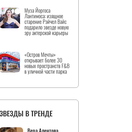
Муза Йоргоса
Лантимоса: изящное
старение Рэйчел Вайс
подарило звезде новую
эру актерской карьеры
«Остров Мечты»
открывает более 30
новых пространств F&B
в уличной части парка
ЗВЕЗДЫ В ТРЕНДЕ
Вера Алентова