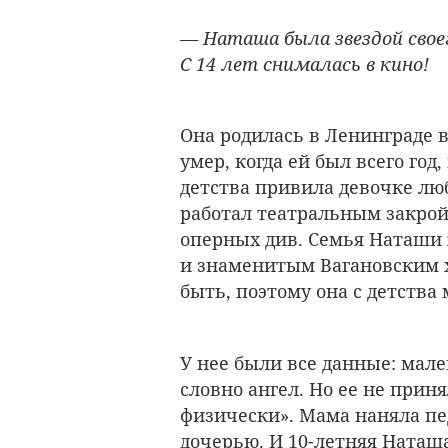
— Наташа была звездой свое
С 14 лет снималась в кино!
Она родилась в Ленинграде 
умер, когда ей был всего год
детства привила девочке люб
работал театральным закро
оперных див. Семья Наташи
и знаменитым Вагановским
быть, поэтому она с детства
У нее были все данные: мале
словно ангел. Но ее не приня
физически». Мама наняла пед
дочерью. И 10-летняя Наташ