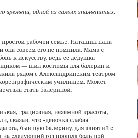
го времени, одной из самых знаменитых.
в простой рабочей семье. Наташин папа
, и она совсем его не помнила. Мама с
овь к искусству, ведь ее дедушка
йщиком — шил костюмы для балерин и
 жила рядом с Александринским театром
 хореографическим училищем. Может
 мечтала стать балериной.
нькая, грациозная, неземной красоты,
ли, сказав, что «девочка слабая
агога, бывшую балерину, для занятий с
а на следующий год прошла большой