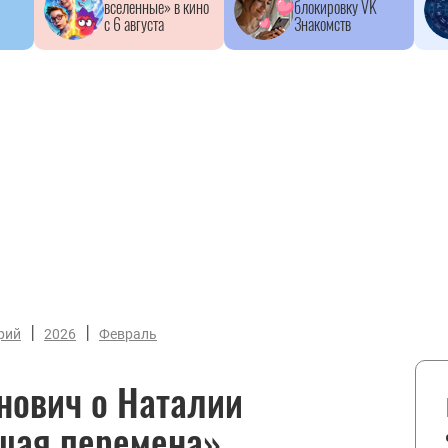
вселенные» в кино
блокировку VK
с 6 августа
Знакомств
|
|
рий
2026
Февраль
нович о Наталии
ьшая перемена»