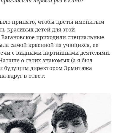
ригласили первый раз в кино?
, было принято, чтобы цветы именитым
ть красивых детей для этой
 Вагановское приходили специальные
ыла самой красивой из учащихся, ее
речи с видными партийными деятелями.
Наташе о своих знакомых (а я был
 и будущим директором Эрмитажа
а вдруг в ответ: