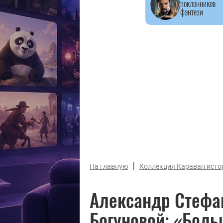
поклонников
фэнтези
|
На главную
Коллекция Караван исто
Александр Стефа
Богуновой: «Бол