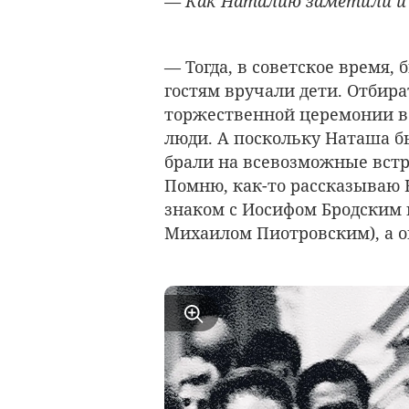
— Как Наталию заметили и п
— Тогда, в советское время
гостям вручали дети. Отбира
торжественной церемонии в
люди. А поскольку Наташа б
брали на всевозможные вст
Помню, как-то рассказываю 
знаком с Иосифом Бродским
Михаилом Пиотровским), а он