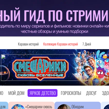
Караван историй
Коллекция Караван историй
7 Дней
НО
МОЙ ДОМ
ЯРКОЕ ДЕТСТВО
ГОРОСКОПЫ
ДОСУГ
ЗДО
 для
«Смешарики сквозь
Обходим