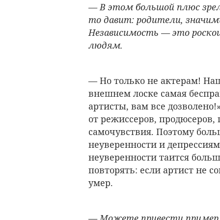
— В этом большой плюс зрел
то давит: родители, значимы
Независимость — это роско
людям.
— Но только не актерам! На
внешнем лоске самая беспра
артисты, вам все дозволено
от режиссеров, продюсеров, 
самочувствия. Поэтому бол
неуверенности и депрессиям.
неуверенности таится боль
повторять: если артист не с
умер.
— Можете привести пример, 