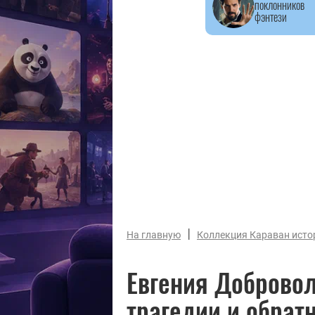
поклонников
фэнтези
|
На главную
Коллекция Караван исто
Евгения Добровол
трагедии и обрат