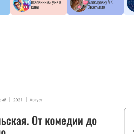
вселенные» уже в
блокировку VK
кино
Знакомств
|
|
рий
2021
Август
ьская. От комедии до
но