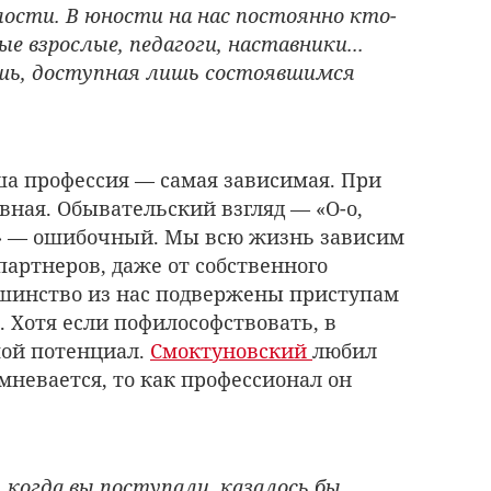
ости. В юности на нас постоянно кто-
е взрослые, педагоги, наставники...
шь, доступная лишь состоявшимся
ша профессия — самая зависимая. При
вная. Обывательский взгляд — «О-о,
!» — ошибочный. Мы всю жизнь зависим
партнеров, даже от собственного
ьшинство из нас подвержены приступам
 Хотя если пофилософствовать, в
шой потенциал.
Смоктуновский
любил
омневается, то как профессионал он
когда вы поступали, казалось бы,