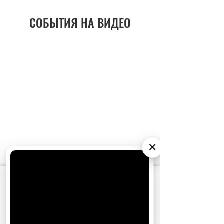
СОБЫТИЯ НА ВИДЕО
×
АО «Издательство СЕМЬ ДНЕЙ»
использует
cookie
для персонализации сервисов и
удобства пользователей. Вы можете
запретить сохранение cookie в настройках
своего браузера.