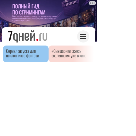
Сериал августа для
«Смешарики сквозь
поклонников фэнтези
вселенные» уже в кино