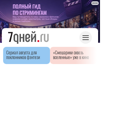
Сериал августа для
«Смешарики сквозь
поклонников фэнтези
вселенные» уже в кино