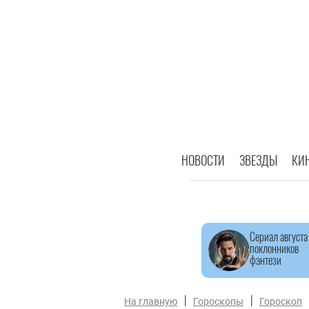
НОВОСТИ
ЗВЕЗДЫ
КИ
Сериал августа
поклонников
фэнтези
|
|
На главную
Гороскопы
Гороскоп