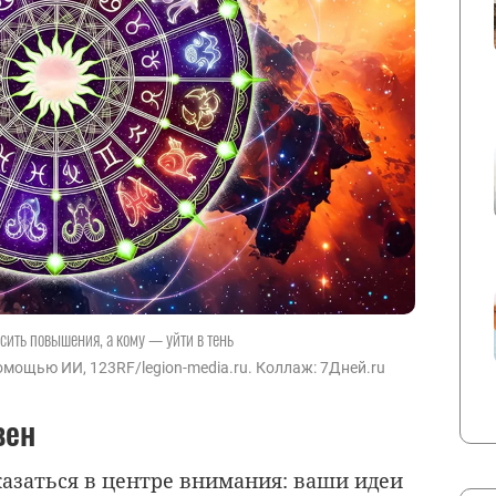
сить повышения, а кому — уйти в тень
мощью ИИ, 123RF/legion-media.ru. Коллаж: 7Дней.ru
вен
казаться в центре внимания: ваши идеи