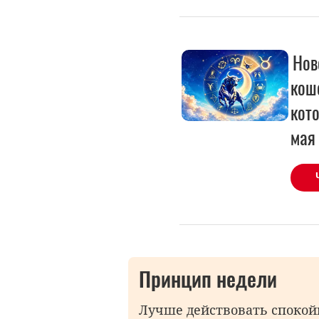
Нов
коше
кото
мая
Принцип недели
Лучше действовать спокойн