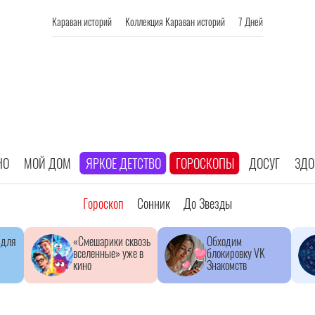
Караван историй
Коллекция Караван историй
7 Дней
НО
МОЙ ДОМ
ЯРКОЕ ДЕТСТВО
ГОРОСКОПЫ
ДОСУГ
ЗДО
Гороскоп
Сонник
До Звезды
 для
«Смешарики сквозь
Обходим
вселенные» уже в
блокировку VK
кино
Знакомств