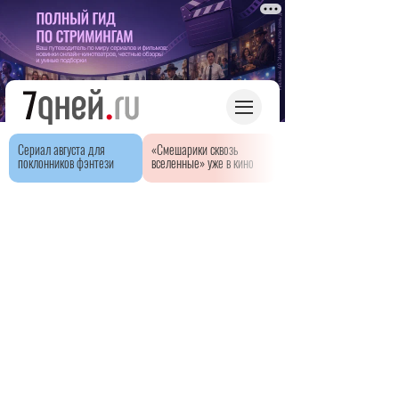
Сериал августа для
«Смешарики сквозь
поклонников фэнтези
вселенные» уже в кино