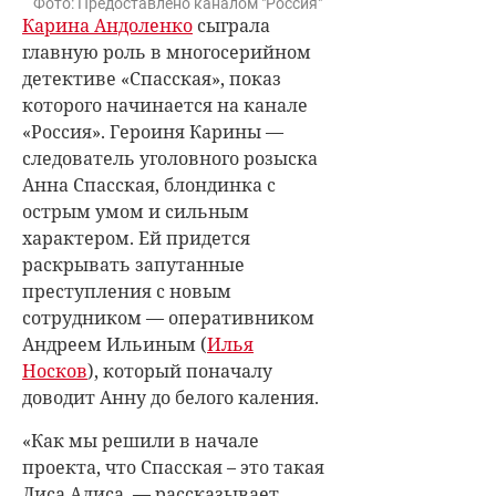
Фото: Предоставлено каналом "Россия"
Карина Андоленко
сыграла
главную роль в многосерийном
детективе «Спасская», показ
которого начинается на канале
«Россия». Героиня Карины —
следователь уголовного розыска
Анна Спасская, блондинка с
острым умом и сильным
характером. Ей придется
раскрывать запутанные
преступления с новым
сотрудником — оперативником
Андреем Ильиным (
Илья
Носков
), который поначалу
доводит Анну до белого каления.
«Как мы решили в начале
проекта, что Спасская – это такая
Лиса Алиса, — рассказывает