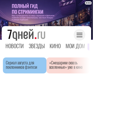
НОВОСТИ
ЗВЕЗДЫ
КИНО
МОЙ ДОМ
ЯРКОЕ ДЕТСТВО
Сериал августа для
«Смешарики сквозь
поклонников фэнтези
вселенные» уже в кино