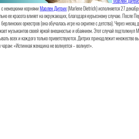
Марлен Дитри
ы с немецкими корнями
Марлен Дитрих
(Marlene Dietrich) исполняется 27 дека
ильно ее красота влияет на окружающих, благодаря курьезному случаю. После П
 берлинских оркестров (она обучалась игре на скрипке с детства). Через месяц 
влекает музыкантов своей яркой внешностью и обаянием. Этот случай подтолкнул 
овывать всех и каждого только приветствуются. Дитрих принадлежит множество 
м чарам:
«Истинная женщина не волнуется – волнует».