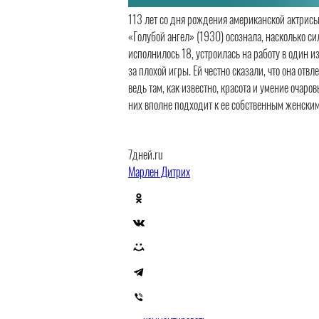
113 лет со дня рождения американской актрис
«Голубой ангел» (1930) осознала, насколько с
исполнилось 18, устроилась на работу в один из
за плохой игры. Ей честно сказали, что она от
ведь там, как известно, красота и умение очар
них вполне подходит к ее собственным женски
7дней.ru
Марлен Дитрих