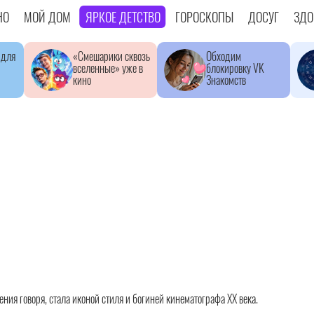
НО
МОЙ ДОМ
ЯРКОЕ ДЕТСТВО
ГОРОСКОПЫ
ДОСУГ
ЗДО
 для
«Смешарики сквозь
Обходим
вселенные» уже в
блокировку VK
кино
Знакомств
ния говоря, стала иконой стиля и богиней кинематографа ХХ века.