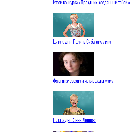
Итоги конкурса «Праздник, созданный тобой!»
Цитата дня: Полина Сибагатуллина
Факт дня: звезда и четырежды мама
Цитата дня: Энни Леннокс