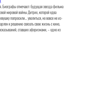
х
бря. Биографы отмечают: будущая звезда фильма
ервой мировой войны Дитрих, которой едва
девушку попросили… уволиться, но вовсе не из-
Марлен к решению связать свою жизнь с кино,
высказываний, ставших афоризмами, – одно из