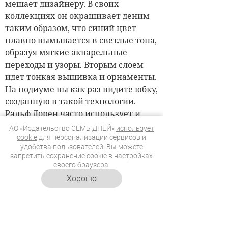
мешает дизайнеру. В своих
коллекциях он окрашивает деним
таким образом, что синий цвет
плавно вымывается в светлые тона,
образуя мягкие акварельные
переходы и узоры. Вторым слоем
идет тонкая вышивка и орнаменты.
На по­диуме вы как раз видите юбку,
созданную в такой технологии.
Ральф Лорен часто использует и
пэчворк, делает вставки,
АО «Издательство СЕМЬ ДНЕЙ»
использует
комбинирует кружево с денимом.
cookie
для персонализации сервисов и
удобства пользователей. Вы можете
Необычно выглядит и костюм Ольги
запретить сохранение cookie в настройках
Бузовой в технике пэчворк, сшитый
своего браузера.
как-будто из лоскутов: пальто, лиф,
Хорошо
джинсы. Такой наряд однозначно
станет предметом обсуждений.
Такие шорты уже не носят