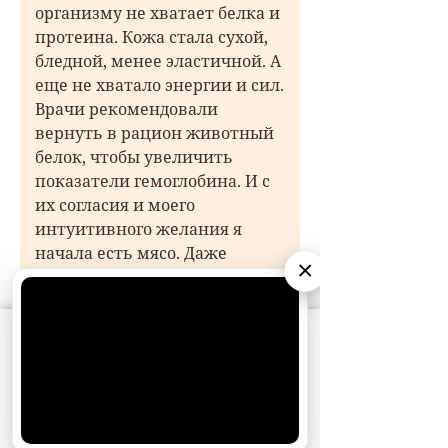
организму не хватает белка и
протеина. Кожа стала сухой,
бледной, менее эластичной. А
еще не хватало энергии и сил.
Врачи рекомендовали
вернуть в рацион животный
белок, чтобы увеличить
показатели гемоглобина. И с
их согласия и моего
интуитивного желания я
начала есть мясо. Даже
×
помню, как съела первый
кусок после долгого перерыва.
Вместе с моим
АО «Издательство СЕМЬ ДНЕЙ»
использует
возлюбленным мы отдыхали
cookie
для персонализации сервисов и
удобства пользователей. Вы можете
в Турции. И каждый раз за
запретить сохранение cookie в настройках
обедом и ужином я исходила
своего браузера.
слюной, когда смотрела на
Хорошо
мясные блюда. Но так как я