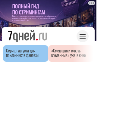
Сериал августа для
«Смешарики сквозь
поклонников фэнтези
вселенные» уже в кино