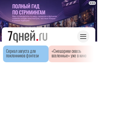
Сериал августа для
«Смешарики сквозь
поклонников фэнтези
вселенные» уже в кино