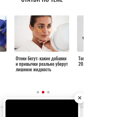
Отеки бегут: какие добавки
Топ «чистых» арома
и привычки реально уберут
2026
лишнюю жидкость
×
АО «Издательство СЕМЬ ДНЕЙ»
использует