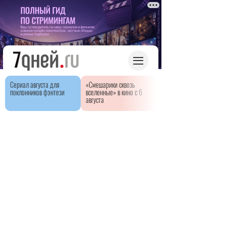
Сериал августа для
«Смешарики сквозь
поклонников фэнтези
вселенные» в кино с 6
августа