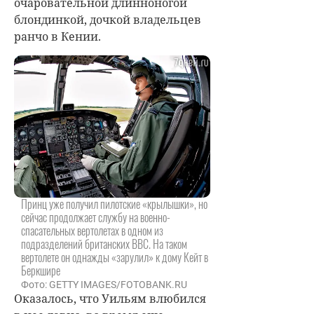
очаровательной длинноногой
блондинкой, дочкой владельцев
ранчо в Кении.
Принц уже получил пилотские «крылышки», но
сейчас продолжает службу на военно-
спасательных вертолетах в одном из
подразделений британских ВВС. На таком
вертолете он однажды «зарулил» к дому Кейт в
Беркшире
Фото: GETTY IMAGES/FOTOBANK.RU
Оказалось, что Уильям влюбился