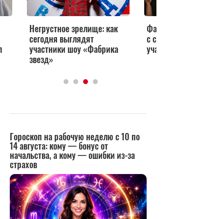
Негрустное зрелище: как
Фабрика звезд-7: чт
сегодня выглядят
с самыми популярн
л
участники шоу «Фабрика
участниками проект
звезд»