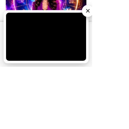
×
АО «Издательство СЕМЬ ДНЕЙ»
использует
cookie
для персонализации сервисов и
удобства пользователей. Вы можете
запретить сохранение cookie в настройках
своего браузера.
Хорошо