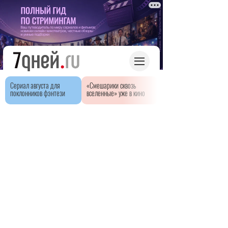
Сериал августа для
«Смешарики сквозь
поклонников фэнтези
вселенные» уже в кино