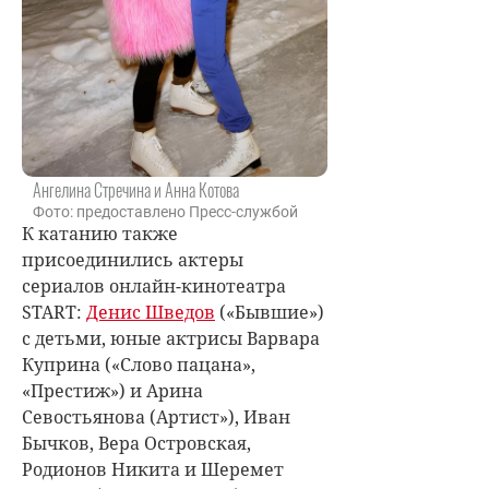
Aнгелина Стречина и Анна Котова
Фото: предоставлено Пресс-службой
К катанию также
присоединились актеры
сериалов онлайн-кинотеатра
START:
Денис Шведов
(«Бывшие»)
с детьми, юные актрисы Варвара
Куприна («Слово пацана»,
«Престиж») и Арина
Севостьянова (Артист»), Иван
Бычков, Вера Островская,
Родионов Никита и Шеремет