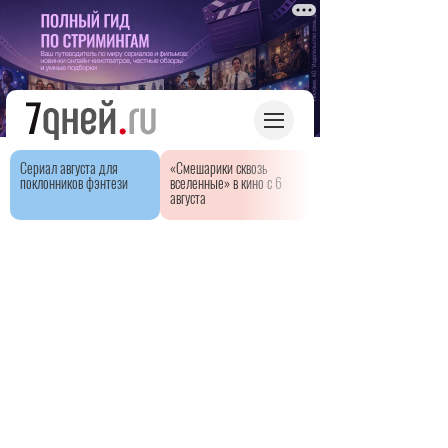
Сериал августа для
«Смешарики сквозь
поклонников фэнтези
вселенные» в кино с 6
августа