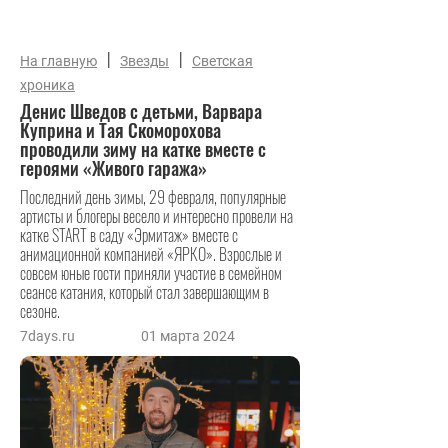
|
|
На главную
Звезды
Светская
хроника
Денис Шведов с детьми, Варвара
Куприна и Тая Скоморохова
проводили зиму на катке вместе с
героями «Живого гаража»
Последний день зимы, 29 февраля, популярные
артисты и блогеры весело и интересно провели на
катке START в саду «Эрмитаж» вместе с
анимационной компанией «ЯРКО». Взрослые и
совсем юные гости приняли участие в семейном
сеансе катания, который стал завершающим в
сезоне.
7days.ru
01 марта 2024