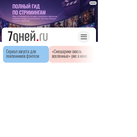
Сериал августа для
«Смешарики сквозь
поклонников фэнтези
вселенные» уже в кино