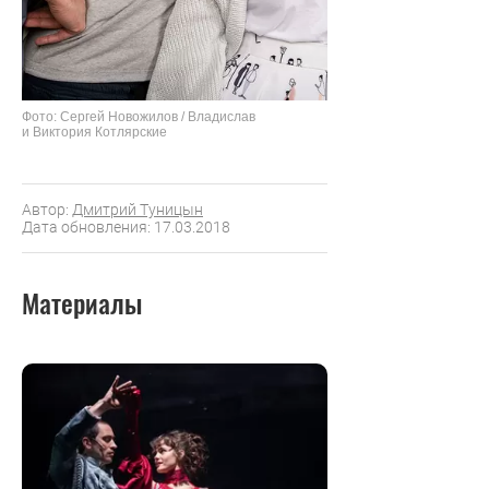
Фото: Сергей Новожилов / Владислав
и Виктория Котлярские
Автор:
Дмитрий Туницын
Дата обновления: 17.03.2018
Материалы