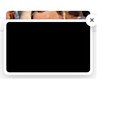
×
АО «Издательство СЕМЬ ДНЕЙ»
использует
cookie
для персонализации сервисов и
удобства пользователей. Вы можете
запретить сохранение cookie в настройках
своего браузера.
Хорошо
05.09.2012
12:00
Новости
У звезды «Глухаря» служебный
роман
В личной жизни Влада Котлярского
глобальные перемены: 40-летний актер
расстался с «амплуа»...