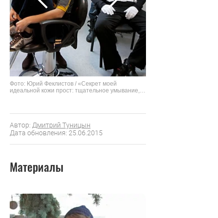
Фото: Юрий Феклистов / «Секрет моей
идеальной кожи прост: тщательное умывание,
маски, баня и медовый массаж». Татьяна Навка
и Вилле Хаапасало на съемках« Ледникового
периода». 2007 год
Автор:
Дмитрий Туницын
Дата обновления: 25.06.2015
Материалы