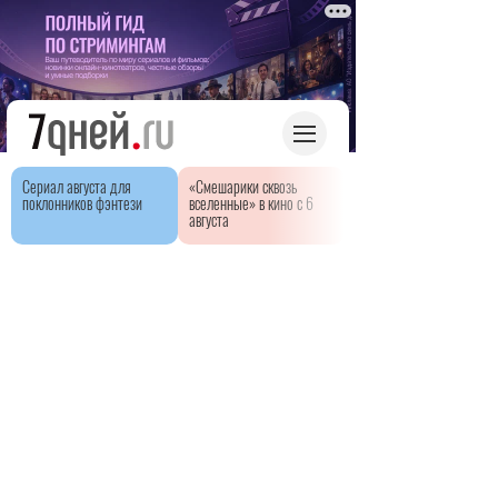
Сериал августа для
«Смешарики сквозь
поклонников фэнтези
вселенные» в кино с 6
августа