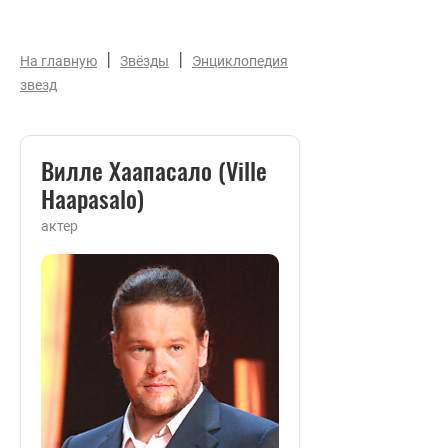
|
|
На главную
Звёзды
Энциклопедия
звезд
Вилле Хаапасало (Ville
Haapasalo)
актер