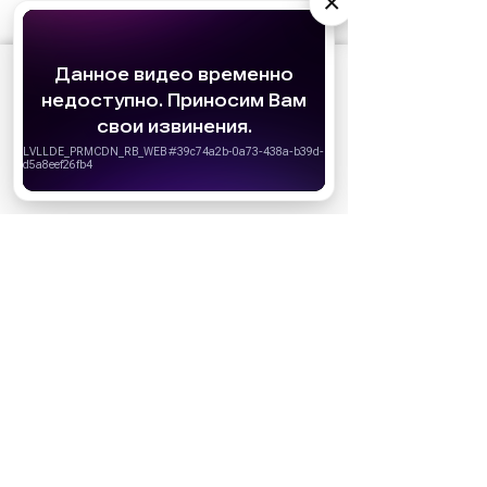
×
АО «Издательство СЕМЬ ДНЕЙ»
использует
cookie
для персонализации сервисов и
удобства пользователей. Вы можете
запретить сохранение cookie в настройках
своего браузера.
Хорошо
24.04.2013
06:00
Светская хроника
Вера Брежнева познакомилась с
сыном
Певица и актриса впервые узнала, каково
быть мамой шкодливого мальчишки.